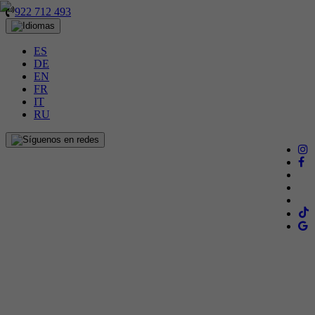
922 712 493
ES
DE
EN
FR
IT
RU