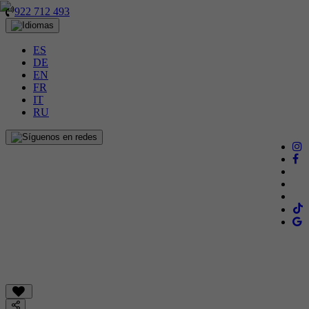
922 712 493
ES
DE
EN
FR
IT
RU