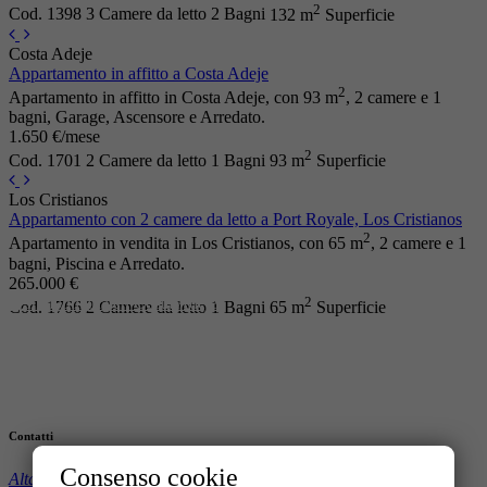
2
Cod. 1398
3 Camere da letto
2 Bagni
132 m
Superficie
Costa Adeje
Appartamento in affitto a Costa Adeje
2
Apartamento in affitto in Costa Adeje, con 93 m
, 2 camere e 1
bagni, Garage, Ascensore e Arredato.
1.650 €/mese
2
Cod. 1701
2 Camere da letto
1 Bagni
93 m
Superficie
Los Cristianos
Appartamento con 2 camere da letto a Port Royale, Los Cristianos
2
Apartamento in vendita in Los Cristianos, con 65 m
, 2 camere e 1
bagni, Piscina e Arredato.
265.000 €
2
Cod. 1766
2 Camere da letto
1 Bagni
65 m
Superficie
Contatti
Consenso cookie
Altamar Tenerife