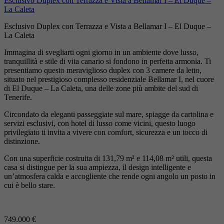
Esclusivo Duplex con Terrazza e Vista a Bellamar I – El Duque –
La Caleta
Esclusivo Duplex con Terrazza e Vista a Bellamar I – El Duque –
La Caleta
Immagina di svegliarti ogni giorno in un ambiente dove lusso,
tranquillità e stile di vita canario si fondono in perfetta armonia. Ti
presentiamo questo meraviglioso duplex con 3 camere da letto,
situato nel prestigioso complesso residenziale Bellamar I, nel cuore
di El Duque – La Caleta, una delle zone più ambite del sud di
Tenerife.
Circondato da eleganti passeggiate sul mare, spiagge da cartolina e
servizi esclusivi, con hotel di lusso come vicini, questo luogo
privilegiato ti invita a vivere con comfort, sicurezza e un tocco di
distinzione.
Con una superficie costruita di 131,79 m² e 114,08 m² utili, questa
casa si distingue per la sua ampiezza, il design intelligente e
un’atmosfera calda e accogliente che rende ogni angolo un posto in
cui è bello stare.
749.000 €