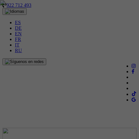
922 712 493
ES
DE
EN
FR
IT
RU