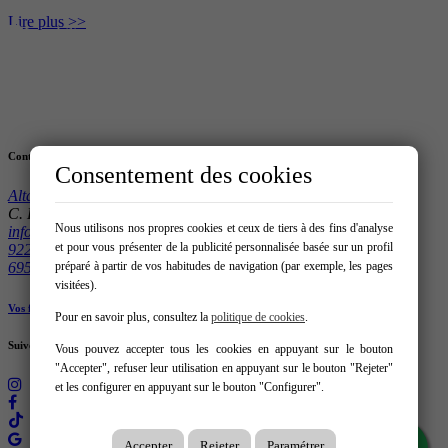
Lire plus >>
Contact
Consentement des cookies
Altamar Tenerife
C. El Brezo, 5, CC Ferrari, local 3, 38679 – Costa Adeje
Nous utilisons nos propres cookies et ceux de tiers à des fins d'analyse
info@altamartenerife.com
et pour vous présenter de la publicité personnalisée basée sur un profil
922 712 493
695 794 556
préparé à partir de vos habitudes de navigation (par exemple, les pages
visitées).
Vos favoris
Pour en savoir plus, consultez la
politique de cookies
.
Suivez-nous sur:
Vous pouvez accepter tous les cookies en appuyant sur le bouton
"Accepter", refuser leur utilisation en appuyant sur le bouton "Rejeter"
et les configurer en appuyant sur le bouton "Configurer".
Accepter
Rejeter
Paramétrer