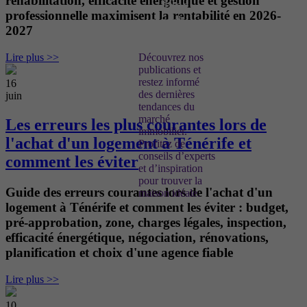
réhabilitation, efficacité énergétique et gestion
blog
professionnelle maximisent la rentabilité en 2026-
immobilier
2027
!
Lire plus >>
Découvrez nos
publications et
restez informé
16
des dernières
juin
tendances du
marché
Les erreurs les plus courantes lors de
immobilier.
l'achat d'un logement à Ténérife et
Profitez de
conseils d’experts
comment les éviter
et d’inspiration
pour trouver la
Guide des erreurs courantes lors de l'achat d'un
maison idéale.
logement à Ténérife et comment les éviter : budget,
pré-approbation, zone, charges légales, inspection,
efficacité énergétique, négociation, rénovations,
planification et choix d'une agence fiable
Lire plus >>
10